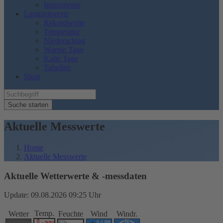
Instrumente
Langzeitwerte
Rekordwerte
Temperatur
Niederschlag
Warme Tage
Kalte Tage
Tabellen
Shop
Suche starten
Aktuelle Messwerte
Home
Aktuelle Messwerte
Aktuelle Wetterwerte & -messdaten
Update: 09.08.2026 09:25 Uhr
Temp.
Wetter
Feuchte
Wind
Windr.