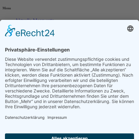
Menu
Aktuelle Messwerte
Niederschlag
Wind
Sonne
Mond
Wetterdaten
Instrumente
eine Regionalmarke der Internetagentur dd-media.de
Mehr erfahren
...erlebe Industriekultur und entdecke eine wunderschöne
Bergbauregion in der Mitte Deutschlands!