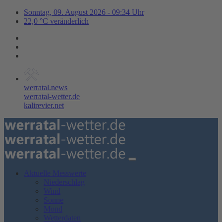
Sonntag, 09. August 2026 - 09:34 Uhr
22,0 °C veränderlich
werratal.news
werratal-wetter.de
kalirevier.net
Aktuelle Messwerte
Niederschlag
Wind
Sonne
Mond
Wetterdaten