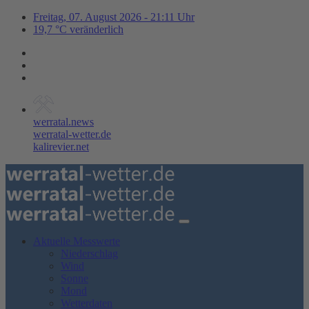
Freitag, 07. August 2026 - 21:11 Uhr
19,7 °C veränderlich
werratal.news
werratal-wetter.de
kalirevier.net
Aktuelle Messwerte
Niederschlag
Wind
Sonne
Mond
Wetterdaten