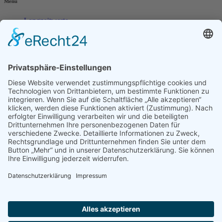
Menu
Langzeitwerte
Rekordwerte
Temperatur
Niederschlag
Warme Tage
Kalte Tage
Tabellen
eine Regionalmarke der Internetagentur dd-media.de
Mehr erfahren
...erlebe Industriekultur und entdecke eine wunderschöne
Bergbauregion in der Mitte Deutschlands!
© 2026
Internetagentur dd-media.de
| Made with
in
Heringen
(Werra)