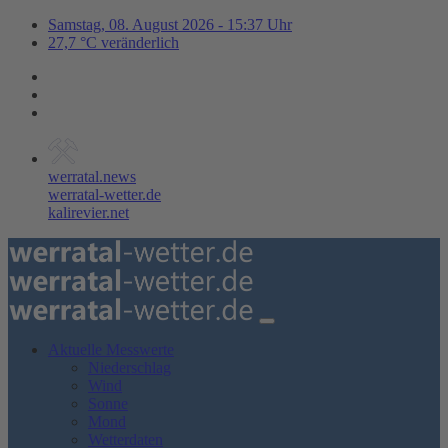
Samstag, 08. August 2026 - 15:37 Uhr
27,7 °C veränderlich
werratal.news
werratal-wetter.de
kalirevier.net
Aktuelle Messwerte
Niederschlag
Wind
Sonne
Mond
Wetterdaten