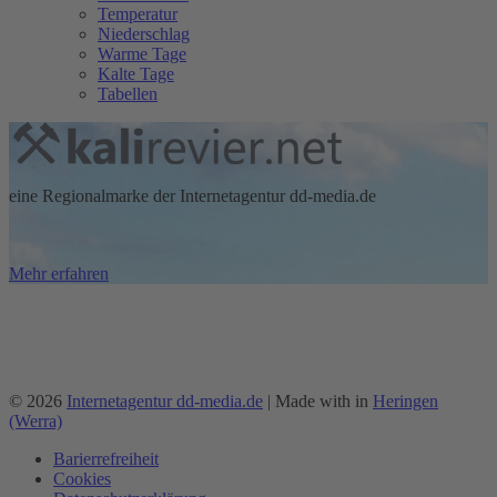
Temperatur
Niederschlag
Warme Tage
Kalte Tage
Tabellen
eine Regionalmarke der Internetagentur dd-media.de
Mehr erfahren
...erlebe Industriekultur und entdecke eine wunderschöne
Bergbauregion in der Mitte Deutschlands!
© 2026
Internetagentur dd-media.de
| Made with
in
Heringen
(Werra)
Barierrefreiheit
Cookies