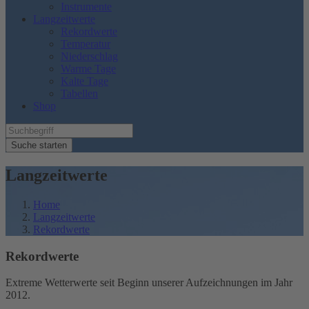
Instrumente
Langzeitwerte
Rekordwerte
Temperatur
Niederschlag
Warme Tage
Kalte Tage
Tabellen
Shop
Suche starten
Langzeitwerte
Home
Langzeitwerte
Rekordwerte
Rekordwerte
Extreme Wetterwerte seit Beginn unserer Aufzeichnungen im Jahr
2012.